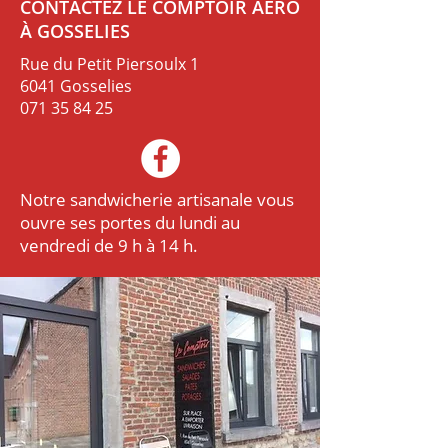
CONTACTEZ LE COMPTOIR AÉRO
À GOSSELIES
Rue du Petit Piersoulx 1
6041 Gosselies
071 35 84 25
Notre sandwicherie artisanale vous
ouvre ses portes du lundi au
vendredi de 9 h à 14 h.