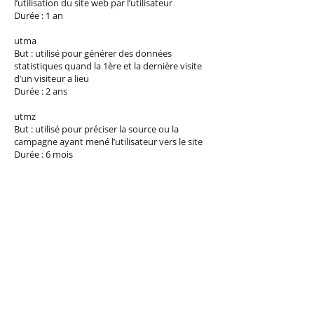
l’utilisation du site web par l’utilisateur
Durée : 1 an
utma
But : utilisé pour générer des données
statistiques quand la 1ère et la dernière visite
d’un visiteur a lieu
Durée : 2 ans
utmz
But : utilisé pour préciser la source ou la
campagne ayant mené l’utilisateur vers le site
Durée : 6 mois
Gestion des cookies
Gestion des cookies via le navigateur :
Si vous désirez éviter que certains cookies
soient installés sur votre ordinateur, vous
pouvez le préciser via les paramètres de
confidentialité de votre navigateur. Supprimer
les cookies est aussi possible à cet endroit-là.